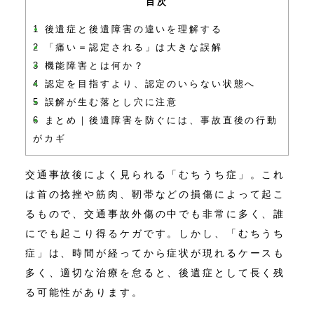
目次
1
後遺症と後遺障害の違いを理解する
2
「痛い＝認定される」は大きな誤解
3
機能障害とは何か？
4
認定を目指すより、認定のいらない状態へ
5
誤解が生む落とし穴に注意
6
まとめ｜後遺障害を防ぐには、事故直後の行動
がカギ
交通事故後によく見られる「むちうち症」。これ
は首の捻挫や筋肉、靭帯などの損傷によって起こ
るもので、交通事故外傷の中でも非常に多く、誰
にでも起こり得るケガです。しかし、「むちうち
症」は、時間が経ってから症状が現れるケースも
多く、適切な治療を怠ると、後遺症として長く残
る可能性があります。